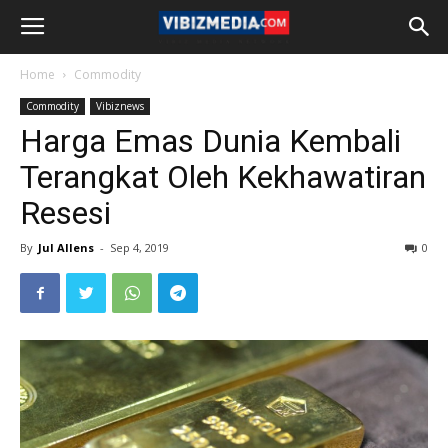
Home
Commodity
Commodity
Vibiznews
Harga Emas Dunia Kembali
Terangkat Oleh Kekhawatiran
Resesi
By
Jul Allens
-
Sep 4, 2019
0