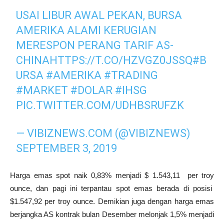
USAI LIBUR AWAL PEKAN, BURSA
AMERIKA ALAMI KERUGIAN
MERESPON PERANG TARIF AS-
CHINA
HTTPS://T.CO/HZVGZ0JSSQ
#B
URSA
#AMERIKA
#TRADING
#MARKET
#DOLAR
#IHSG
PIC.TWITTER.COM/UDHBSRUFZK
— VIBIZNEWS.COM (@VIBIZNEWS)
SEPTEMBER 3, 2019
Harga emas spot naik 0,83% menjadi $ 1.543,11 per troy
ounce, dan pagi ini terpantau spot emas berada di posisi
$1.547,92 per troy ounce. Demikian juga dengan harga emas
berjangka AS kontrak bulan Desember melonjak 1,5% menjadi