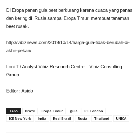
Di Eropa panen gula beet berkurang karena cuaca yang panas
dan kering di Rusia sampai Eropa Timur membuat tanaman
beet rusak.
http://vibiznews.com/2019/10/14/harga-gula-tidak-berubah-di-
akhir-pekan/
Loni T / Analyst Vibiz Research Centre – Vibiz Consulting
Group
Editor : Asido
TAGS
Brazil
Eropa Timur
gula
ICE London
ICE New York
India
Real Brazil
Rusia
Thailand
UNICA