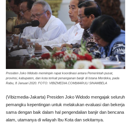
Presiden Joko Widodo memimpin rapat koordinasi antara Pemerintah pusat,
provinsi, kabupaten, dan kota terkait penanganan banjir di Istana Merdeka, pada
Rabu, 8 Januari 2020. FOTO: VIBIZMEDIA.COM|MARULI SINAMBELA
(Vibizmedia-Jakarta) Presiden Joko Widodo mengajak seluruh
pemangku kepentingan untuk melakukan evaluasi dan bekerja
sama dengan baik dalam hal pengendalian banjir dan bencana
alam, utamanya di wilayah Ibu Kota dan sekitarnya.