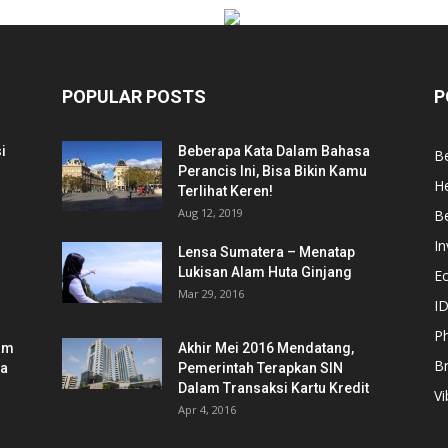
POPULAR POSTS
P
i
Beberapa Kata Dalam Bahasa
Be
Perancis Ini, Bisa Bikin Kamu
He
Terlihat Keren!
Aug 12, 2019
Be
In
Lensa Sumatera – Menatap
Lukisan Alam Huta Ginjang
E
Mar 29, 2016
ID
Ph
am
Akhir Mei 2016 Mendatang,
B
ia
Pemerintah Terapkan SIN
Dalam Transaksi Kartu Kredit
Vi
Apr 4, 2016