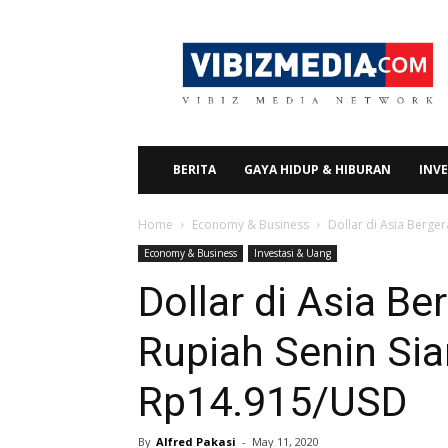
Vibizmedia.com
BERITA
GAYA HIDUP & HIBURAN
INVE
Home
Economy & Business
Dollar di Asia Berge
Economy & Business
Investasi & Uang
Dollar di Asia Be
Rupiah Senin Sia
Rp14.915/USD
By
Alfred Pakasi
-
May 11, 2020