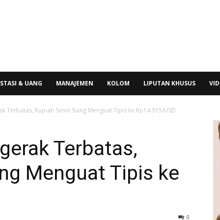
STASI & UANG
MANAJEMEN
KOLOM
LIPUTAN KHUSUS
VI
rak Terbatas, Rupiah Senin Siang Menguat Tipis ke Rp14.915/USD
rgerak Terbatas,
ng Menguat Tipis ke
0