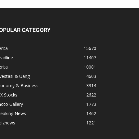
OPULAR CATEGORY
rita
15670
adline
11407
rita
10081
vestasi & Uang
4603
conomy & Business
3314
X Stocks
2622
oto Gallery
1773
reaking News
1462
biznews
1221