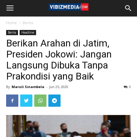
Home
Berita
Berita
Headline
Berikan Arahan di Jatim,
Presiden Jokowi: Jangan
Langsung Dibuka Tanpa
Prakondisi yang Baik
By
Maruli Sinambela
-
Jun 25, 2020
0