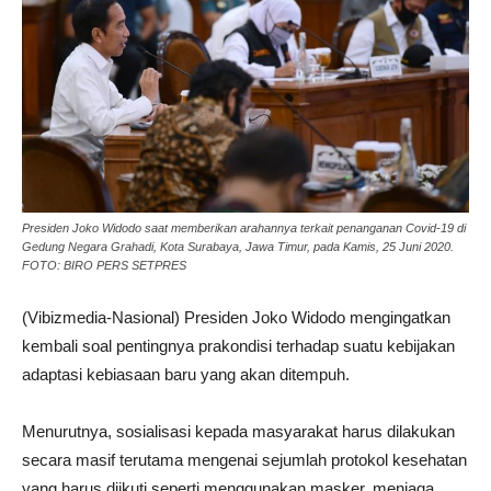
Presiden Joko Widodo saat memberikan arahannya terkait penanganan Covid-19 di
Gedung Negara Grahadi, Kota Surabaya, Jawa Timur, pada Kamis, 25 Juni 2020.
FOTO: BIRO PERS SETPRES
(Vibizmedia-Nasional) Presiden Joko Widodo mengingatkan
kembali soal pentingnya prakondisi terhadap suatu kebijakan
adaptasi kebiasaan baru yang akan ditempuh.
Menurutnya, sosialisasi kepada masyarakat harus dilakukan
secara masif terutama mengenai sejumlah protokol kesehatan
yang harus diikuti seperti menggunakan masker, menjaga