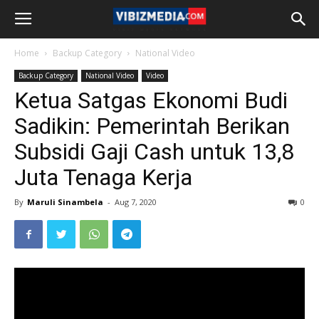
Home
Backup Category
National Video
Backup Category
National Video
Video
Ketua Satgas Ekonomi Budi
Sadikin: Pemerintah Berikan
Subsidi Gaji Cash untuk 13,8
Juta Tenaga Kerja
By
Maruli Sinambela
-
Aug 7, 2020
0