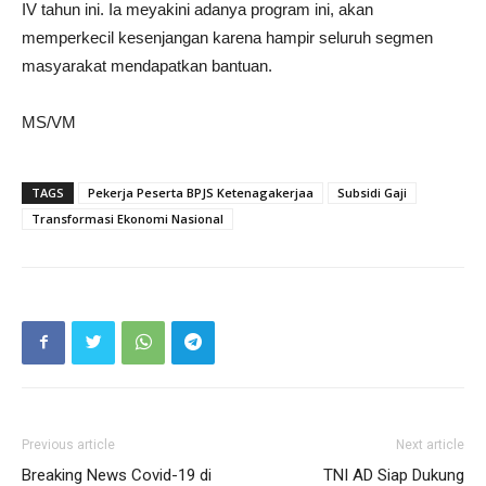
IV tahun ini. Ia meyakini adanya program ini, akan
memperkecil kesenjangan karena hampir seluruh segmen
masyarakat mendapatkan bantuan.
MS/VM
TAGS
Pekerja Peserta BPJS Ketenagakerjaa
Subsidi Gaji
Transformasi Ekonomi Nasional
Previous article
Next article
Breaking News Covid-19 di
TNI AD Siap Dukung