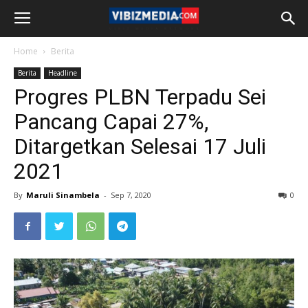
Home
Berita
Berita
Headline
Progres PLBN Terpadu Sei
Pancang Capai 27%,
Ditargetkan Selesai 17 Juli
2021
By
Maruli Sinambela
-
Sep 7, 2020
0