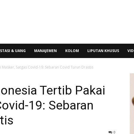
STASI & UANG
MANAJEMEN
KOLOM
LIPUTAN KHUSUS
VI
i Masker, Satgas Covid-19: Sebaran Covid Turun Drastis
onesia Tertib Pakai
Covid-19: Sebaran
tis
0