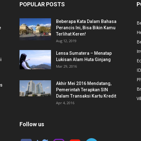
POPULAR POSTS
P
Beberapa Kata Dalam Bahasa
Be
e
Perancis Ini, Bisa Bikin Kamu
He
Terlihat Keren!
Aug 12, 2019
Be
In
Lensa Sumatera – Menatap
i
Lukisan Alam Huta Ginjang
E
Mar 29, 2016
ID
Ph
Akhir Mei 2016 Mendatang,
is
B
Pemerintah Terapkan SIN
Dalam Transaksi Kartu Kredit
Vi
Apr 4, 2016
Follow us