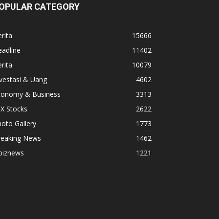
OPULAR CATEGORY
rita
15666
adline
11402
rita
10079
vestasi & Uang
4602
conomy & Business
3313
X Stocks
2622
oto Gallery
1773
reaking News
1462
biznews
1221