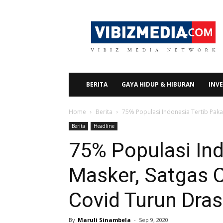
Vibizmedia.com
BERITA
GAYA HIDUP & HIBURAN
INVE
Home
Berita
75% Populasi Indonesia Tertib Paka
Berita
Headline
75% Populasi Ind
Masker, Satgas 
Covid Turun Dras
By
Maruli Sinambela
-
Sep 9, 2020