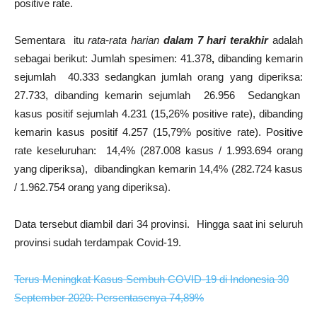
positive rate.
Sementara
itu
rata-rata harian
dalam 7 hari terakhir
adalah
sebagai berikut: Jumlah spesimen: 41.378
,
dibanding kemarin
sejumlah
40.333 sedangkan jumlah orang yang diperiksa:
27.733, dibanding kemarin sejumlah
26.956
Sedangkan
kasus positif sejumlah 4.231 (15,26% positive rate), dibanding
kemarin kasus positif 4.257 (15,79% positive rate). Positive
rate keseluruhan:
14,4% (287.008 kasus / 1.993.694 orang
yang diperiksa),
dibandingkan kemarin 14,4% (282.724 kasus
/ 1.962.754 orang yang diperiksa).
Data tersebut diambil dari 34 provinsi.
Hingga saat ini seluruh
provinsi sudah terdampak Covid-19.
Terus Meningkat Kasus Sembuh COVID-19 di Indonesia 30
September 2020: Persentasenya 74,89%