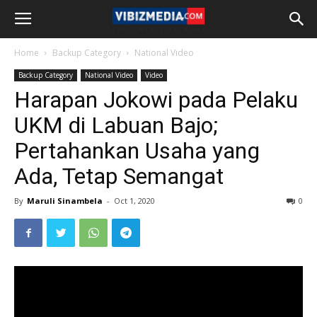
Home
Backup Category
National Video
Backup Category
National Video
Video
Harapan Jokowi pada Pelaku
UKM di Labuan Bajo;
Pertahankan Usaha yang
Ada, Tetap Semangat
By
Maruli Sinambela
-
Oct 1, 2020
0