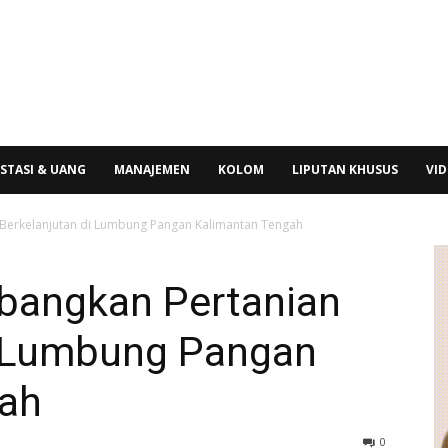
STASI & UANG
MANAJEMEN
KOLOM
LIPUTAN KHUSUS
VI
Berkelanjutan di Lumbung Pangan Kalimantan Tengah
bangkan Pertanian
i Lumbung Pangan
gah
0