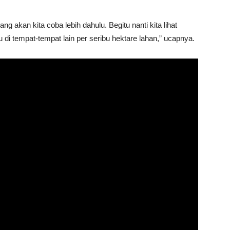
ng akan kita coba lebih dahulu. Begitu nanti kita lihat
u di tempat-tempat lain per seribu hektare lahan,” ucapnya.