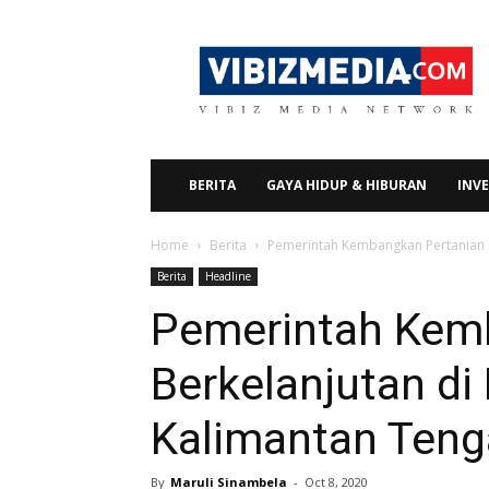
Vibizmedia.com
BERITA
GAYA HIDUP & HIBURAN
INVE
Home
Berita
Pemerintah Kembangkan Pertanian 
Berita
Headline
Pemerintah Kem
Berkelanjutan d
Kalimantan Ten
By
Maruli Sinambela
-
Oct 8, 2020