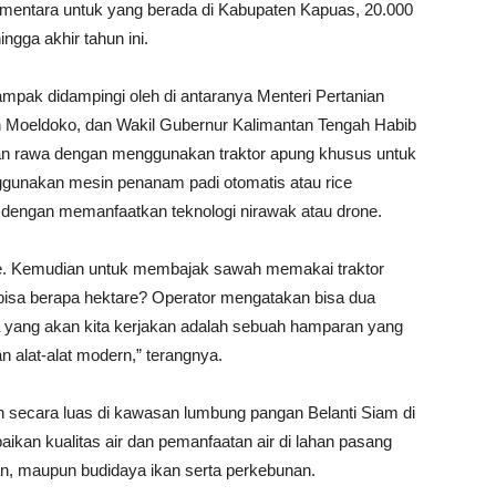
mentara untuk yang berada di Kabupaten Kapuas, 20.000
gga akhir tahun ini.
ampak didampingi oleh di antaranya Menteri Pertanian
n Moeldoko, dan Wakil Gubernur Kalimantan Tengah Habib
an rawa dengan menggunakan traktor apung khusus untuk
gunakan mesin penanam padi otomatis atau rice
 dengan memanfaatkan teknologi nirawak atau drone.
ne. Kemudian untuk membajak sawah memakai traktor
i bisa berapa hektare? Operator mengatakan bisa dua
na yang akan kita kerjakan adalah sebuah hamparan yang
 alat-alat modern,” terangnya.
kan secara luas di kawasan lumbung pangan Belanti Siam di
baikan kualitas air dan pemanfaatan air di lahan pasang
han, maupun budidaya ikan serta perkebunan.