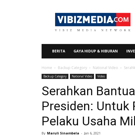
Vibizmedia.com
BERITA
GAYA HIDUP & HIBURAN
INVE
Home
Backup Category
National Video
Serahk
Backup Category
National Video
Video
Serahkan Bantua
Presiden: Untuk
Pelaku Usaha Mik
By
Maruli Sinambela
-
Jan 6, 2021