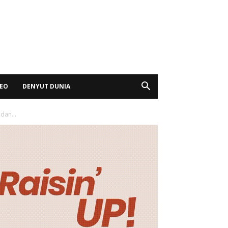
DEO
DENYUT DUNIA
dan...