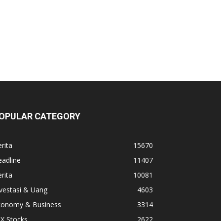
OPULAR CATEGORY
rita
15670
adline
11407
rita
10081
vestasi & Uang
4603
conomy & Business
3314
X Stocks
2622