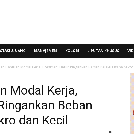
STASI & UANG
MANAJEMEN
KOLOM
LIPUTAN KHUSUS
VI
an Bantuan Modal Kerja, Presiden: Untuk Ringankan Beban Pelaku Usaha Mikro 
n Modal Kerja,
 Ringankan Beban
ro dan Kecil
0