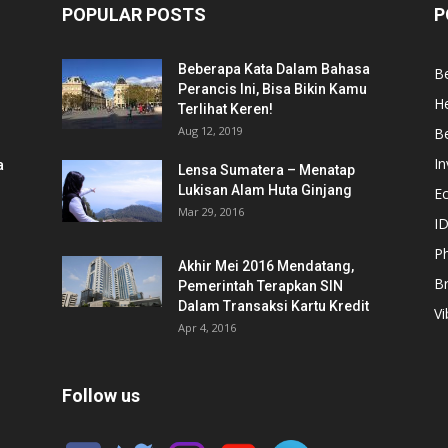
POPULAR POSTS
P
Beberapa Kata Dalam Bahasa
Be
Perancis Ini, Bisa Bikin Kamu
He
Terlihat Keren!
Aug 12, 2019
Be
In
a
Lensa Sumatera – Menatap
Lukisan Alam Huta Ginjang
E
Mar 29, 2016
ID
Ph
Akhir Mei 2016 Mendatang,
B
Pemerintah Terapkan SIN
Dalam Transaksi Kartu Kredit
Vi
Apr 4, 2016
Follow us