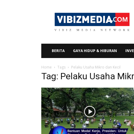
Vibizmedia.com
BERITA
GAYA HIDUP & HIBURAN
INVE
Home
Tags
Pelaku Usaha Mikro dan Kecil
Tag: Pelaku Usaha Mikr