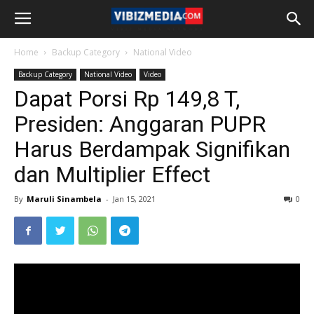
Home
Backup Category
National Video
Backup Category
National Video
Video
Dapat Porsi Rp 149,8 T,
Presiden: Anggaran PUPR
Harus Berdampak Signifikan
dan Multiplier Effect
By
Maruli Sinambela
-
Jan 15, 2021
0