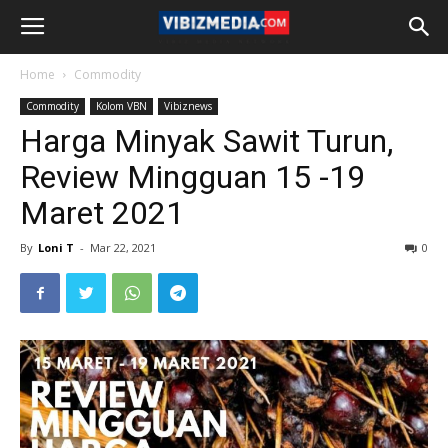
Home
Commodity
Commodity
Kolom VBN
Vibiznews
Harga Minyak Sawit Turun,
Review Mingguan 15 -19
Maret 2021
By
Loni T
-
Mar 22, 2021
0