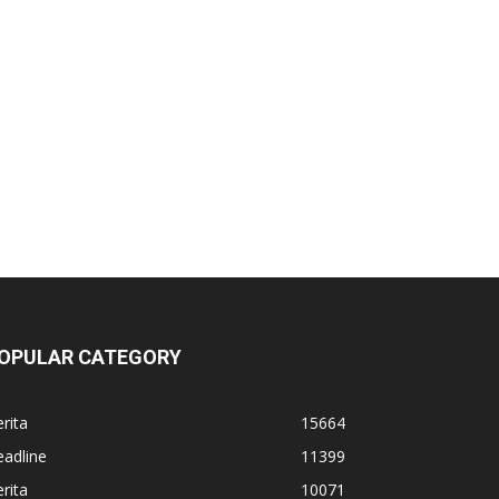
OPULAR CATEGORY
rita
15664
adline
11399
rita
10071