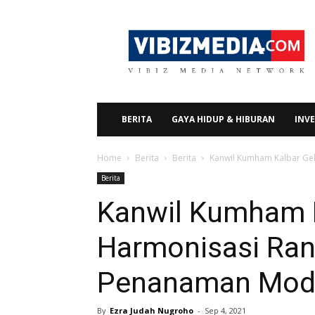
Vibizmedia.com
BERITA
GAYA HIDUP & HIBURAN
INVE
Home
Berita
Berita
Kanwil Kumham Kalbar Ge
Berita
Kanwil Kumham K
Harmonisasi Ra
Penanaman Moda
By
Ezra Judah Nugroho
-
Sep 4, 2021