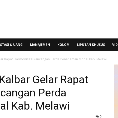
STASI & UANG
MANAJEMEN
KOLOM
LIPUTAN KHUSUS
VI
lar Rapat Harmonisasi Rancangan Perda Penanaman Modal Kab. Melawi
albar Gelar Rapat
ncangan Perda
l Kab. Melawi
0