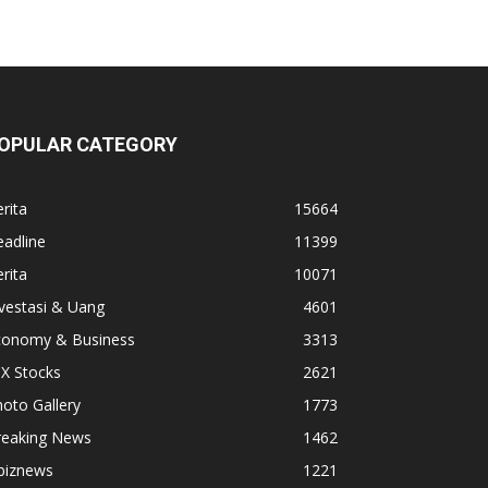
OPULAR CATEGORY
rita
15664
adline
11399
rita
10071
vestasi & Uang
4601
conomy & Business
3313
X Stocks
2621
oto Gallery
1773
reaking News
1462
biznews
1221