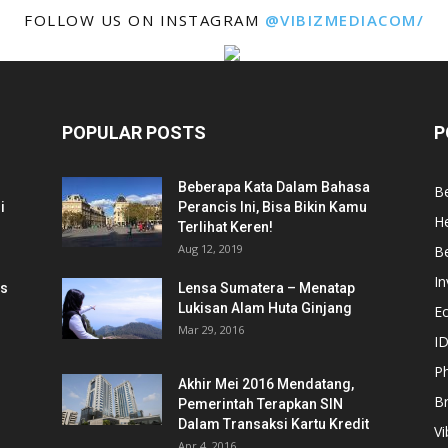
FOLLOW US ON INSTAGRAM
@VIBIZMEDIACOM/
POPULAR POSTS
P
Beberapa Kata Dalam Bahasa
Be
i
Perancis Ini, Bisa Bikin Kamu
He
Terlihat Keren!
Aug 12, 2019
Be
In
is
Lensa Sumatera – Menatap
Lukisan Alam Huta Ginjang
E
Mar 29, 2016
ID
Ph
Akhir Mei 2016 Mendatang,
B
Pemerintah Terapkan SIN
Dalam Transaksi Kartu Kredit
Vi
Apr 4, 2016