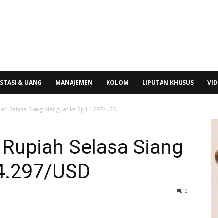
STASI & UANG
MANAJEMEN
KOLOM
LIPUTAN KHUSUS
VI
upiah Selasa Siang Menguat ke Rp14.297/USD
, Rupiah Selasa Siang
4.297/USD
0