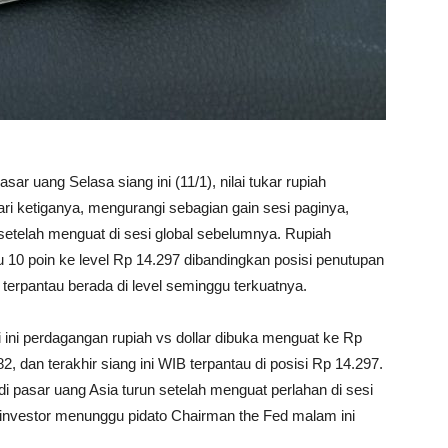
r uang Selasa siang ini (11/1), nilai tukar rupiah
ri ketiganya, mengurangi sebagian gain sesi paginya,
t setelah menguat di sesi global sebelumnya. Rupiah
u 10 poin ke level Rp 14.297 dibandingkan posisi penutupan
erpantau berada di level seminggu terkuatnya.
i ini perdagangan rupiah vs dollar dibuka menguat ke Rp
dan terakhir siang ini WIB terpantau di posisi Rp 14.297.
di pasar uang Asia turun setelah menguat perlahan di sesi
a investor menunggu pidato Chairman the Fed malam ini