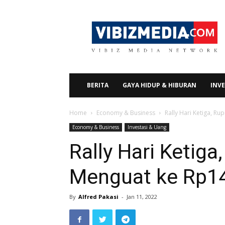
Vibizmedia.com
BERITA
GAYA HIDUP & HIBURAN
INVE
Home
Economy & Business
Rally Hari Ketiga, R
Economy & Business
Investasi & Uang
Rally Hari Ketiga
Menguat ke Rp1
By
Alfred Pakasi
-
Jan 11, 2022