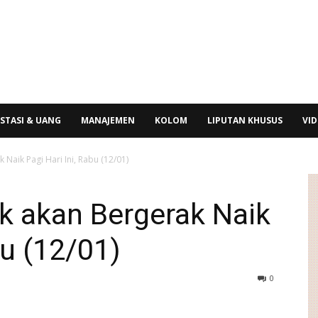
STASI & UANG
MANAJEMEN
KOLOM
LIPUTAN KHUSUS
VI
 Naik Pagi Hari Ini, Rabu (12/01)
ik akan Bergerak Naik
bu (12/01)
0