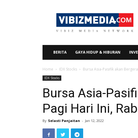
Vibizmedia.com
BERITA
GAYA HIDUP & HIBURAN
INVE
Home
IDX Stocks
Bursa Asia-Pasifik akan Bergerak
IDX Stocks
Bursa Asia-Pasif
Pagi Hari Ini, Ra
By
Selasti Panjaitan
-
Jan 12, 2022