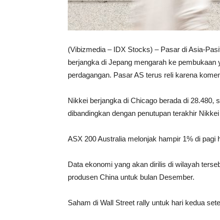
(Vibizmedia – IDX Stocks) – Pasar di Asia-Pas
berjangka di Jepang mengarah ke pembukaan yan
perdagangan. Pasar AS terus reli karena kome
Nikkei berjangka di Chicago berada di 28.480, 
dibandingkan dengan penutupan terakhir Nikkei 
ASX 200 Australia melonjak hampir 1% di pagi h
Data ekonomi yang akan dirilis di wilayah ter
produsen China untuk bulan Desember.
Saham di Wall Street rally untuk hari kedua sete