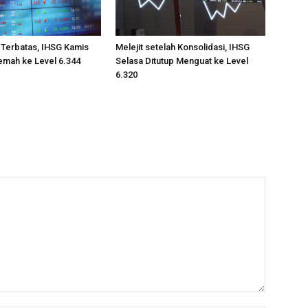
 Terbatas, IHSG Kamis
Melejit setelah Konsolidasi, IHSG
emah ke Level 6.344
Selasa Ditutup Menguat ke Level
6.320