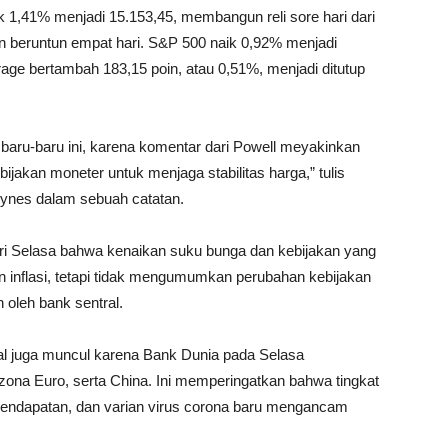
 1,41% menjadi 15.153,45, membangun reli sore hari dari
 beruntun empat hari. S&P 500 naik 0,92% menjadi
age bertambah 183,15 poin, atau 0,51%, menjadi ditutup
aru-baru ini, karena komentar dari Powell meyakinkan
jakan moneter untuk menjaga stabilitas harga,” tulis
Hynes dalam sebuah catatan.
i Selasa bahwa kenaikan suku bunga dan kebijakan yang
an inflasi, tetapi tidak mengumumkan perubahan kebijakan
n oleh bank sentral.
l juga muncul karena Bank Dunia pada Selasa
na Euro, serta China. Ini memperingatkan bahwa tingkat
pendapatan, dan varian virus corona baru mengancam