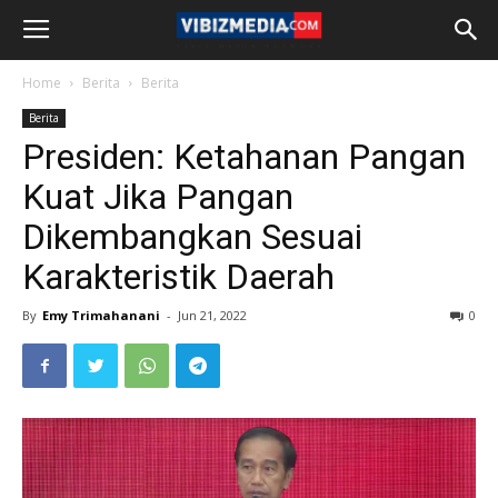
Home
Berita
Berita
Berita
Presiden: Ketahanan Pangan
Kuat Jika Pangan
Dikembangkan Sesuai
Karakteristik Daerah
By
Emy Trimahanani
-
Jun 21, 2022
0