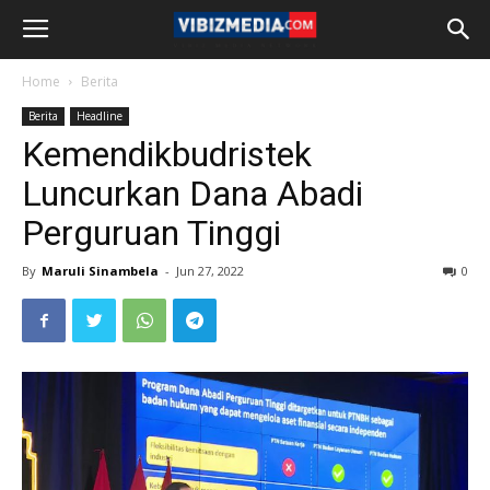
Home
Berita
Berita
Headline
Kemendikbudristek
Luncurkan Dana Abadi
Perguruan Tinggi
By
Maruli Sinambela
-
Jun 27, 2022
0