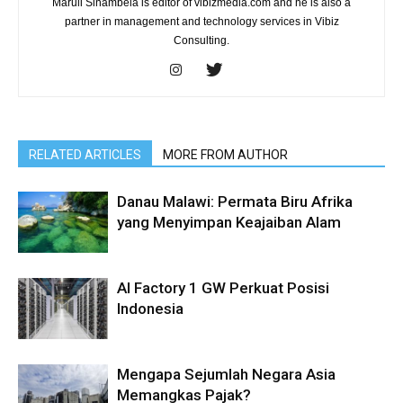
Maruli Sinambela is editor of vibizmedia.com and he is also a
partner in management and technology services in Vibiz
Consulting.
RELATED ARTICLES
MORE FROM AUTHOR
Danau Malawi: Permata Biru Afrika
yang Menyimpan Keajaiban Alam
AI Factory 1 GW Perkuat Posisi
Indonesia
Mengapa Sejumlah Negara Asia
Memangkas Pajak?