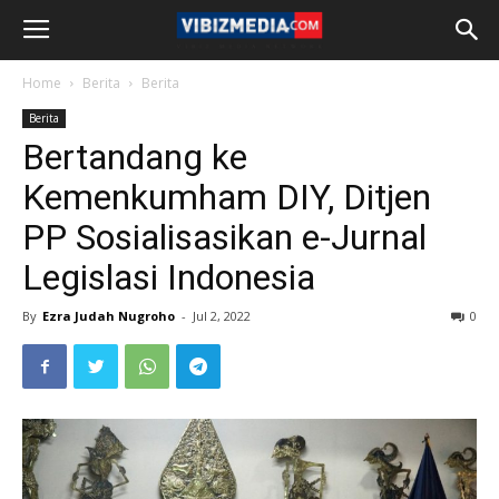
Home
Berita
Berita
Berita
Bertandang ke
Kemenkumham DIY, Ditjen
PP Sosialisasikan e-Jurnal
Legislasi Indonesia
By
Ezra Judah Nugroho
-
Jul 2, 2022
0