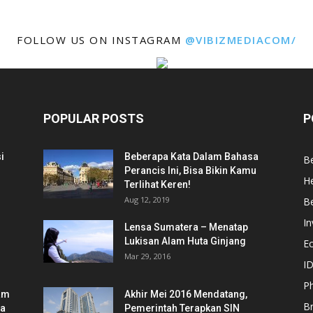
FOLLOW US ON INSTAGRAM
@VIBIZMEDIACOM/
POPULAR POSTS
P
i
Beberapa Kata Dalam Bahasa
Be
Perancis Ini, Bisa Bikin Kamu
He
Terlihat Keren!
Aug 12, 2019
Be
In
Lensa Sumatera – Menatap
Lukisan Alam Huta Ginjang
E
Mar 29, 2016
ID
Ph
am
Akhir Mei 2016 Mendatang,
B
ia
Pemerintah Terapkan SIN