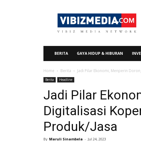
Vibizmedia.com
BERITA
GAYA HIDUP & HIBURAN
INVE
Home
Berita
Jadi Pilar Ekonomi, Menperin Dorong
Berita
Headline
Jadi Pilar Ekono
Digitalisasi Kope
Produk/Jasa
By
Maruli Sinambela
-
Jul 24, 2023