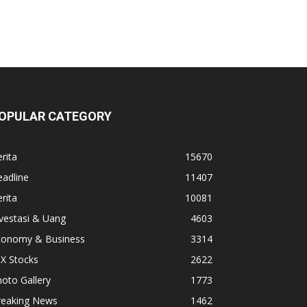
OPULAR CATEGORY
rita
15670
adline
11407
rita
10081
vestasi & Uang
4603
conomy & Business
3314
X Stocks
2622
oto Gallery
1773
reaking News
1462