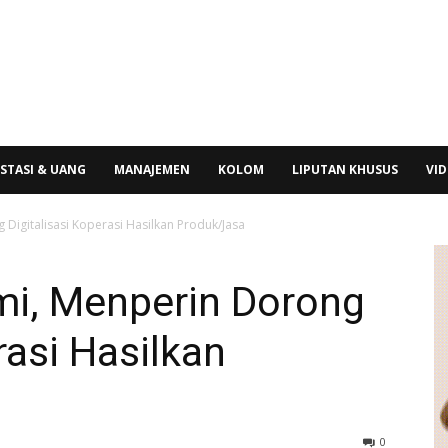
STASI & UANG
MANAJEMEN
KOLOM
LIPUTAN KHUSUS
VI
 Digitalisasi Koperasi Hasilkan Produk/Jasa
mi, Menperin Dorong
rasi Hasilkan
0