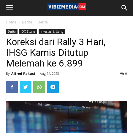
Home
Berita
Berita
Berita
IDX Stocks
Investasi & Uang
Koreksi dari Rally 3 Hari,
IHSG Kamis Ditutup
Melemah ke 6.899
By
Alfred Pakasi
-
Aug 24, 2023
0