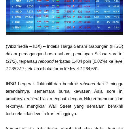
(Vibizmedia – IDX) – Indeks Harga Saham Gabungan (IHSG)
dalam perdagangan bursa saham, penutupan Selasa sore ini
(27/2), terpantau
rebound
terbatas 1,494 poin (0,02%) ke level
7.285,317 setelah dibuka turun ke level 7.264,691.
IHSG bergerak fluktuatif dan berakhir
rebound
dari 2 minggu
terendahnya, sementara bursa kawasan Asia sore ini
umumnya
mixed
bias menguat dengan Nikkei menurun dari
rekornya, mengikuti Wall Street yang semalam berakhir
terkoreksi dari level rekor tertingginya.
Sementara itu, nilai tukar rupiah terhadap dollar Amerika