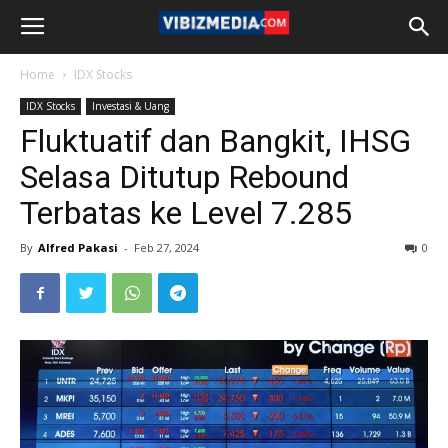
Home
IDX Stocks
IDX Stocks
Investasi & Uang
Fluktuatif dan Bangkit, IHSG
Selasa Ditutup Rebound
Terbatas ke Level 7.285
By
Alfred Pakasi
-
Feb 27, 2024
0