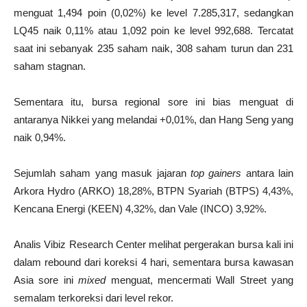
menguat 1,494 poin (0,02%) ke level 7.285,317, sedangkan
LQ45 naik 0,11% atau 1,092 poin ke level 992,688. Tercatat
saat ini sebanyak 235 saham naik, 308 saham turun dan 231
saham stagnan.
Sementara itu, bursa regional sore ini bias menguat di
antaranya Nikkei yang melandai +0,01%, dan Hang Seng yang
naik 0,94%.
Sejumlah saham yang masuk jajaran
top gainers
antara lain
Arkora Hydro (ARKO) 18,28%, BTPN Syariah (BTPS) 4,43%,
Kencana Energi (KEEN) 4,32%, dan Vale (INCO) 3,92%.
Analis Vibiz Research Center melihat pergerakan bursa kali ini
dalam rebound dari koreksi 4 hari, sementara bursa kawasan
Asia sore ini
mixed
menguat, mencermati Wall Street yang
semalam terkoreksi dari level rekor.