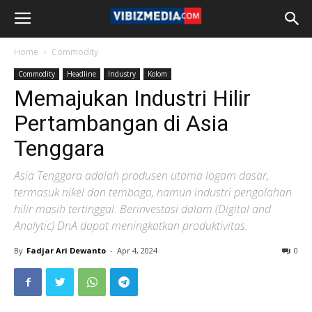
Home
Commodity
Commodity
Headline
Industry
Kolom
Memajukan Industri Hilir
Pertambangan di Asia
Tenggara
Asia Tenggara adalah produsen utama logam dasar,
termasuk nikel dan tembaga, namun industri pengolahan
hilir masih tertinggal. Berinvestasi dalam (Digital and
Analytic) DnA dapat meningkatkan produktivitas.
By
Fadjar Ari Dewanto
-
Apr 4, 2024
0