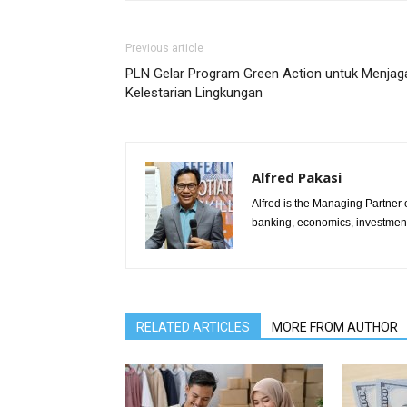
Previous article
PLN Gelar Program Green Action untuk Menjag
Kelestarian Lingkungan
Alfred Pakasi
Alfred is the Managing Partner of
banking, economics, investment 
RELATED ARTICLES
MORE FROM AUTHOR