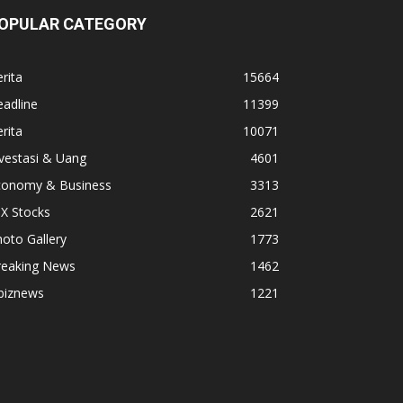
OPULAR CATEGORY
rita
15664
adline
11399
rita
10071
vestasi & Uang
4601
conomy & Business
3313
X Stocks
2621
oto Gallery
1773
reaking News
1462
biznews
1221