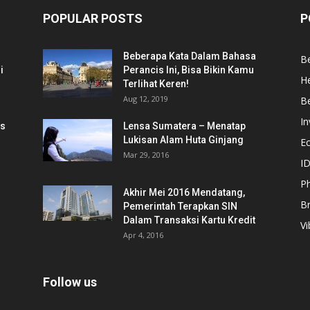
POPULAR POSTS
P
Beberapa Kata Dalam Bahasa
Be
i
Perancis Ini, Bisa Bikin Kamu
He
Terlihat Keren!
Aug 12, 2019
Be
In
is
Lensa Sumatera – Menatap
Lukisan Alam Huta Ginjang
E
Mar 29, 2016
ID
Ph
Akhir Mei 2016 Mendatang,
B
Pemerintah Terapkan SIN
Dalam Transaksi Kartu Kredit
Vi
Apr 4, 2016
Follow us