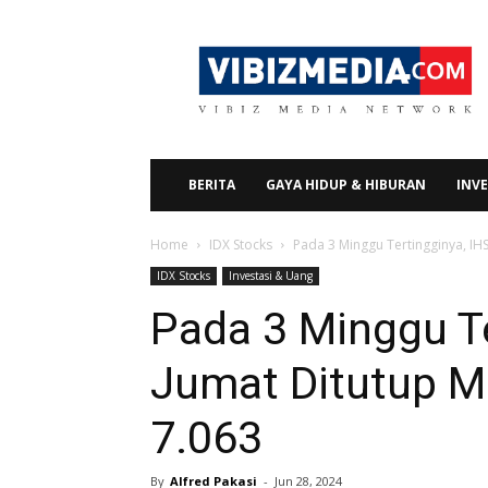
Vibizmedia.com
BERITA
GAYA HIDUP & HIBURAN
INVE
Home
IDX Stocks
Pada 3 Minggu Tertingginya, IH
IDX Stocks
Investasi & Uang
Pada 3 Minggu Te
Jumat Ditutup M
7.063
By
Alfred Pakasi
-
Jun 28, 2024