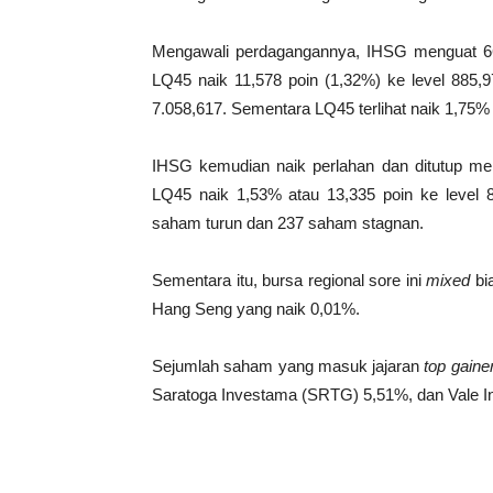
Mengawali perdagangannya, IHSG menguat 66,
LQ45 naik 11,578 poin (1,32%) ke level 885,9
7.058,617. Sementara LQ45 terlihat naik 1,75% 
IHSG kemudian naik perlahan dan ditutup men
LQ45 naik 1,53% atau 13,335 poin ke level 8
saham turun dan 237 saham stagnan.
Sementara itu, bursa regional sore ini
mixed
bi
Hang Seng yang naik 0,01%.
Sejumlah saham yang masuk jajaran
top
gaine
Saratoga Investama (SRTG) 5,51%, dan Vale I