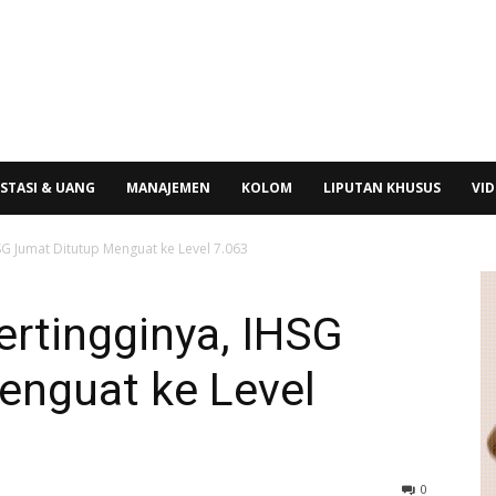
STASI & UANG
MANAJEMEN
KOLOM
LIPUTAN KHUSUS
VI
SG Jumat Ditutup Menguat ke Level 7.063
rtingginya, IHSG
enguat ke Level
0