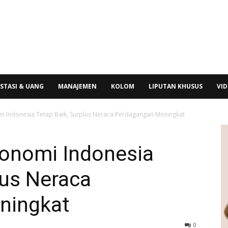
STASI & UANG
MANAJEMEN
KOLOM
LIPUTAN KHUSUS
VI
 Indonesia Tetap Baik, Surplus Neraca Perdagangan Meningkat
onomi Indonesia
lus Neraca
ningkat
0