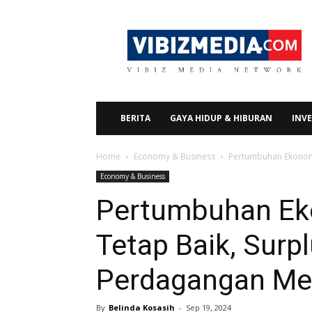
Vibizmedia.com
BERITA
GAYA HIDUP & HIBURAN
INVE
Home
Economy & Business
Pertumbuhan Ekonomi
Economy & Business
Pertumbuhan Ek
Tetap Baik, Surp
Perdagangan Me
By
Belinda Kosasih
-
Sep 19, 2024