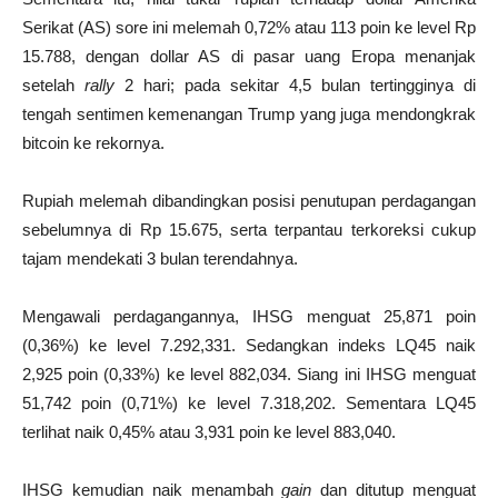
Serikat (AS) sore ini melemah 0,72% atau 113 poin ke level Rp
15.788, dengan dollar AS di pasar uang Eropa menanjak
setelah
rally
2 hari; pada sekitar 4,5 bulan tertingginya di
tengah sentimen kemenangan Trump yang juga mendongkrak
bitcoin ke rekornya.
Rupiah melemah dibandingkan posisi penutupan perdagangan
sebelumnya di Rp 15.675, serta terpantau terkoreksi cukup
tajam mendekati 3 bulan terendahnya.
Mengawali perdagangannya, IHSG menguat 25,871 poin
(0,36%) ke level 7.292,331. Sedangkan indeks LQ45 naik
2,925 poin (0,33%) ke level 882,034. Siang ini IHSG menguat
51,742 poin (0,71%) ke level 7.318,202. Sementara LQ45
terlihat naik 0,45% atau 3,931 poin ke level 883,040.
IHSG kemudian naik menambah
gain
dan ditutup menguat