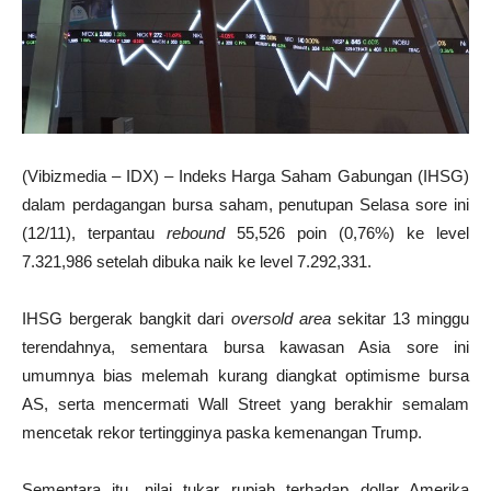
(Vibizmedia – IDX) – Indeks Harga Saham Gabungan (IHSG)
dalam perdagangan bursa saham, penutupan Selasa sore ini
(12/11), terpantau
rebound
55,526 poin (0,76%) ke level
7.321,986 setelah dibuka naik ke level 7.292,331.
IHSG bergerak bangkit dari
oversold area
sekitar 13 minggu
terendahnya, sementara bursa kawasan Asia sore ini
umumnya bias melemah kurang diangkat optimisme bursa
AS, serta mencermati Wall Street yang berakhir semalam
mencetak rekor tertingginya paska kemenangan Trump.
Sementara itu, nilai tukar rupiah terhadap dollar Amerika