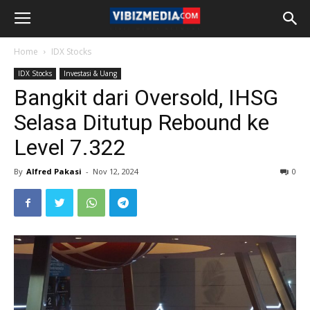
Home
IDX Stocks
IDX Stocks
Investasi & Uang
Bangkit dari Oversold, IHSG
Selasa Ditutup Rebound ke
Level 7.322
By
Alfred Pakasi
-
Nov 12, 2024
0