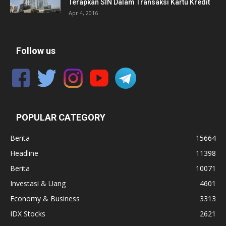
Terapkan SIN Dalam Transaksi Kartu Kredit
Apr 4, 2016
Follow us
POPULAR CATEGORY
Berita
15664
Headline
11398
Berita
10071
Investasi & Uang
4601
Economy & Business
3313
IDX Stocks
2621