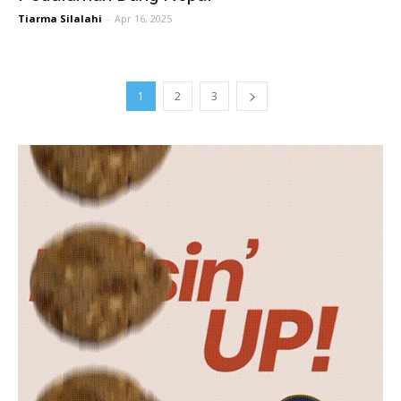
Tiarma Silalahi
-
Apr 16, 2025
1
2
3