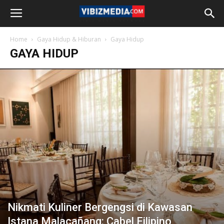
Home
Gaya Hidup & Hiburan
Gaya Hidup
GAYA HIDUP
Nikmati Kuliner Bergengsi di Kawasan
Istana Malacañang: Cabel Filipino