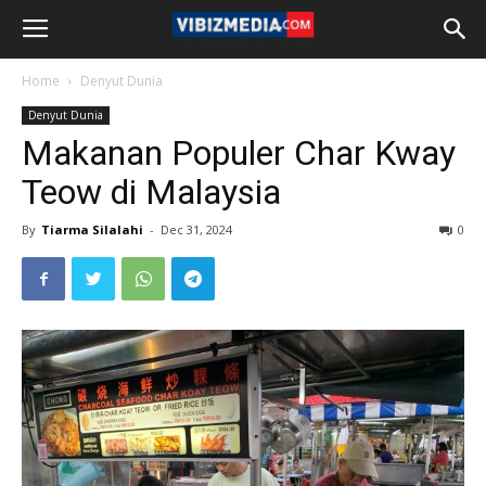
Home
Denyut Dunia
Denyut Dunia
Makanan Populer Char Kway
Teow di Malaysia
By
Tiarma Silalahi
-
Dec 31, 2024
0