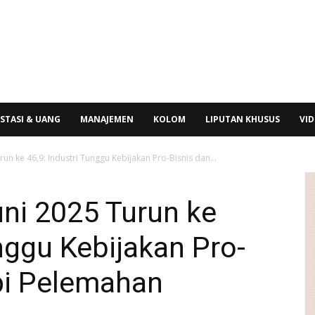
STASI & UANG
MANAJEMEN
KOLOM
LIPUTAN KHUSUS
VI
run ke 46,9: Industri Tunggu Kebijakan Pro-Bisnis dan...
ni 2025 Turun ke
unggu Kebijakan Pro-
pi Pelemahan