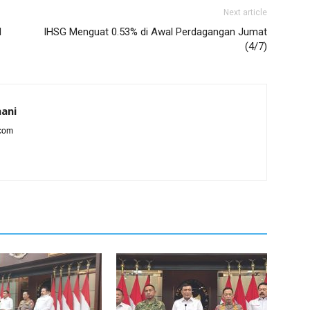
Next article
l
IHSG Menguat 0.53% di Awal Perdagangan Jumat
(4/7)
ani
.com