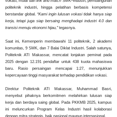
vokasi, mulai dari
link and match
SMK–industri, pembangunan
politeknik industri, hingga pelatihan berbasis kompetensi
berstandar global.
“Kami ingin lulusan vokasi tidak hanya siap
kerja, tetapi juga siap bersaing menghadapi industri 4.0 dan
transisi menuju ekonomi hijau,”
tegasnya.
Saat ini, Kemenperin membawahi 11 politeknik, 2 akademi
komunitas, 9 SMK, dan 7 Balai Diklat Industri. Salah satunya,
Politeknik ATI Makassar, mencatat lonjakan peminat pada
2025 dengan 12.191 pendaftar untuk 438 kuota mahasiswa
baru. Rasio persaingan mencapai 1:27, menunjukkan
kepercayaan tinggi masyarakat terhadap pendidikan vokasi.
Direktur Politeknik ATI Makassar, Muhammad Basri,
menyebut pihaknya berkomitmen melahirkan lulusan siap
kerja dan berdaya saing global. Pada PKKMB 2025, kampus
ini meluncurkan Program Kelas Industri hasil kolaborasi
dengan mitra strategis, baik nasional maupun internasional.