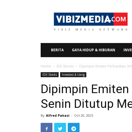
Vibizmedia.com
BERITA
GAYA HIDUP & HIBURAN
INVE
Home
IDX Stocks
Dipimpin Emiten Perbankan, IHSG
IDX Stocks
Investasi & Uang
Dipimpin Emiten
Senin Ditutup Mel
By
Alfred Pakasi
-
Oct 20, 2025