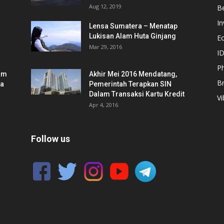
Aug 12, 2019
Be
In
Lensa Sumatera – Menatap
Lukisan Alam Huta Ginjang
E
Mar 29, 2016
ID
Ph
am
Akhir Mei 2016 Mendatang,
B
ia
Pemerintah Terapkan SIN
Dalam Transaksi Kartu Kredit
Vi
Apr 4, 2016
Follow us