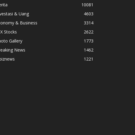
rita
10081
vestasi & Uang
4603
conomy & Business
3314
X Stocks
2622
oto Gallery
1773
reaking News
1462
biznews
1221