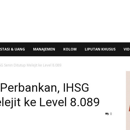
STASI & UANG
MANAJEMEN
KOLOM
LIPUTAN KHUSUS
VI
 Senin Ditutup Melejit ke Level 8.089
 Perbankan, IHSG
ejit ke Level 8.089
0