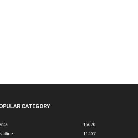
OPULAR CATEGORY
rita
15670
adline
11407