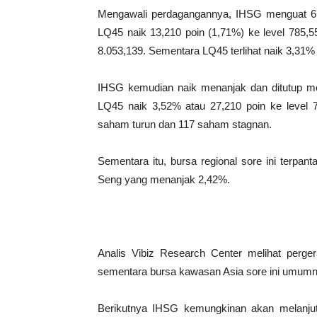
Mengawali perdagangannya, IHSG menguat 67,
LQ45 naik 13,210 poin (1,71%) ke level 785,5
8.053,139. Sementara LQ45 terlihat naik 3,31% 
IHSG kemudian naik menanjak dan ditutup mel
LQ45 naik 3,52% atau 27,210 poin ke level 7
saham turun dan 117 saham stagnan.
Sementara itu, bursa regional sore ini terpan
Seng yang menanjak 2,42%.
Analis Vibiz Research Center melihat perge
sementara bursa kawasan Asia sore ini umumnya 
Berikutnya IHSG kemungkinan akan melanj