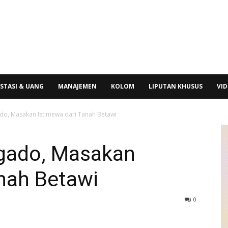
STASI & UANG
MANAJEMEN
KOLOM
LIPUTAN KHUSUS
VI
o, Masakan Istimewa dari Tanah Betawi
gado, Masakan
nah Betawi
0