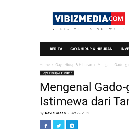
Vibizmedia.com
BERITA
GAYA HIDUP & HIBURAN
INVE
Home
Gaya Hidup & Hiburan
Mengenal Gado-gad
Gaya Hidup & Hiburan
Mengenal Gado-
Istimewa dari Ta
By
David Oloan
-
Oct 29, 2025