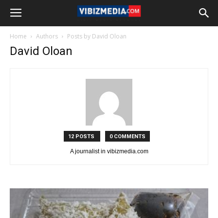
Home
Authors
Posts by David Oloan
David Oloan
12 POSTS
0 COMMENTS
A journalist in vibizmedia.com