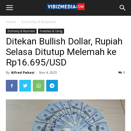
Home
Economy & Business
Economy & Business
Investasi & Uang
Ditekan Bullish Dollar, Rupiah
Selasa Ditutup Melemah ke
Rp16.695/USD
By
Alfred Pakasi
-
Nov 4, 2025
0