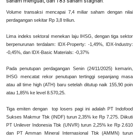
saham menguat, dan 183 saham stagnan.
Volume transaksi mencapai 7,4 miliar saham dengan nilai
perdagangan sekitar Rp 3,8 triliun.
Lima indeks sektoral menekan laju IHSG, dengan tiga sektor
berpenurunan terdalam: IDX-Property: -1,49%, IDX-Industry:
-0,45%, dan IDX-Basic Materials: -0,37%
Pada penutupan perdagangan Senin (24/11/2025) kemarin,
IHSG mencatat rekor penutupan tertinggi sepanjang masa
atau all time high (ATH) baru setelah ditutup naik 155,90 poin
atau 1,85% ke level 8.570,25.
Tiga emiten dengan top losers pagi ini adalah PT Indofood
Sukses Makmur Tbk (INDF) turun 2,35% ke Rp 7.275. Diikuti
PT Unilever Indonesia Tbk (UNVR) turun 2,25% ke Rp 2.610
dan PT Amman Mineral Internasional Tbk (AMMN) turun