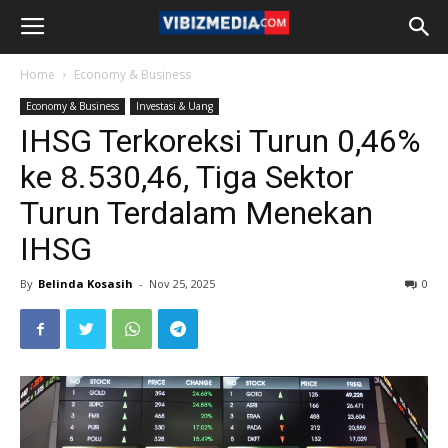
Home
Economy & Business
Economy & Business
Investasi & Uang
IHSG Terkoreksi Turun 0,46%
ke 8.530,46, Tiga Sektor
Turun Terdalam Menekan
IHSG
By
Belinda Kosasih
-
Nov 25, 2025
0