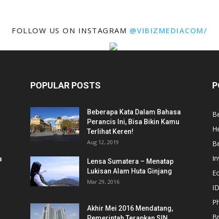
FOLLOW US ON INSTAGRAM
@VIBIZMEDIACOM/
POPULAR POSTS
P
Beberapa Kata Dalam Bahasa
Be
Perancis Ini, Bisa Bikin Kamu
He
Terlihat Keren!
Aug 12, 2019
Be
In
a
Lensa Sumatera – Menatap
Lukisan Alam Huta Ginjang
E
Mar 29, 2016
ID
Ph
Akhir Mei 2016 Mendatang,
B
Pemerintah Terapkan SIN