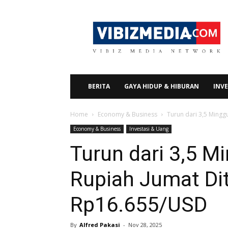
Vibizmedia.com
BERITA
GAYA HIDUP & HIBURAN
INVE
Home
Economy & Business
Turun dari 3,5 Mingg
Economy & Business
Investasi & Uang
Turun dari 3,5 M
Rupiah Jumat Di
Rp16.655/USD
By
Alfred Pakasi
-
Nov 28, 2025