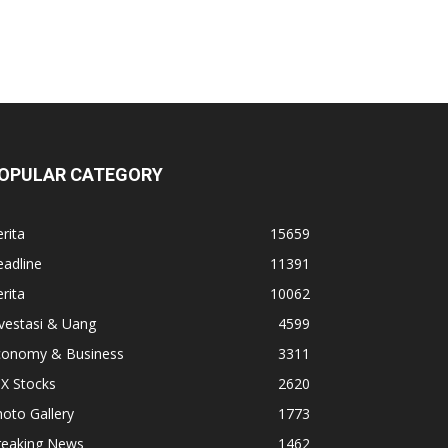
OPULAR CATEGORY
rita
15659
adline
11391
rita
10062
vestasi & Uang
4599
conomy & Business
3311
X Stocks
2620
oto Gallery
1773
reaking News
1462