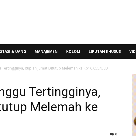
STASI & UANG
MANAJEMEN
KOLOM
LIPUTAN KHUSUS
VI
u Tertingginya, Rupiah Jumat Ditutup Melemah ke Rp16.655/USD
inggu Tertingginya,
tutup Melemah ke
0