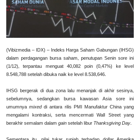
(Vibizmedia – IDX) – Indeks Harga Saham Gabungan (IHSG)
dalam perdagangan bursa saham, penutupan Senin sore ini
(1/12), terpantau menguat 40,082 poin (0,47%) ke level
8.548,788 setelah dibuka naik ke level 8.538,646.
IHSG bergerak di dua zona lalu menanjak di akhir sesinya,
sebelumnya, sedangkan bursa kawasan Asia sore ini
umumnya
mixed
di antara rilis PMI Manufaktur China yang
mengalami kontraksi, serta mencermati Wall Street yang
berakhir semalam dalam
gain
setelah libur
Thanksgiving Day
.
Sementara itu, nilai tukar rupiah terhadap dollar Amerika