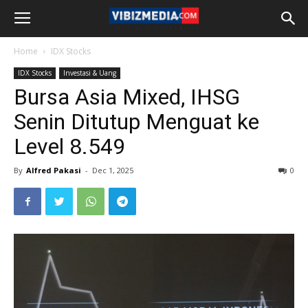
Home
IDX Stocks
IDX Stocks
Investasi & Uang
Bursa Asia Mixed, IHSG
Senin Ditutup Menguat ke
Level 8.549
By
Alfred Pakasi
-
Dec 1, 2025
0