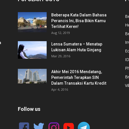
Beberapa Kata Dalam Bahasa
Be
Perancis Ini, Bisa Bikin Kamu
He
Terlihat Keren!
Aug 12, 2019
Be
In
a
Lensa Sumatera – Menatap
Lukisan Alam Huta Ginjang
E
Mar 29, 2016
ID
Ph
Akhir Mei 2016 Mendatang,
B
Pemerintah Terapkan SIN
Dalam Transaksi Kartu Kredit
Vi
Apr 4, 2016
Follow us