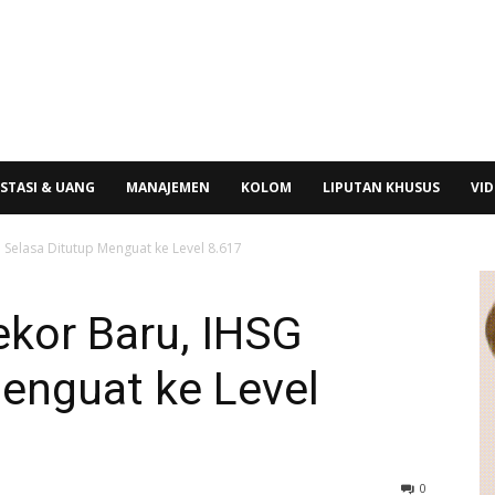
STASI & UANG
MANAJEMEN
KOLOM
LIPUTAN KHUSUS
VI
 Selasa Ditutup Menguat ke Level 8.617
ekor Baru, IHSG
enguat ke Level
0