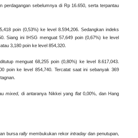
n perdagangan sebelumnya di Rp 16.650, serta terpantau
418 poin (0,53%) ke level 8.594,206. Sedangkan indeks
50. Siang ini IHSG menguat 57,649 poin (0,67%) ke level
atau 3,180 poin ke level 854,320.
itutup menguat 68,255 poin (0,80%) ke level 8.617,043.
0 poin ke level 854,740. Tercatat saat ini sebanyak 369
tagnan.
tau
mixed
, di antaranya Nikkei yang
flat
0,00%, dan Hang
kan bursa
rally
membukukan rekor
intraday
dan penutupan,