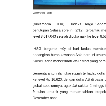
Vibizmedia Photo
(Vibizmedia – IDX) – Indeks Harga Saha
penutupan Selasa sore ini (2/12), terpantau 
level 8.617,043 setelah dibuka naik ke level 8.5
IHSG bergerak
rally
di hari kedua membu
sedangkan bursa kawasan Asia sore ini umu
Korsel, serta mencermati Wall Street yang bera
Sementara itu, nilai tukar rupiah terhadap doll
ke level Rp 16.620, dengan dollar AS di pasar
global sebelumnya, agak
flat
sekitar 2 minggu 
9 bulan terakhir yang menambahkan ekspek
Desember nanti.