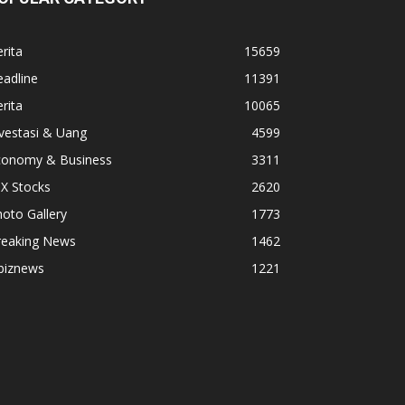
rita
15659
adline
11391
rita
10065
vestasi & Uang
4599
conomy & Business
3311
X Stocks
2620
oto Gallery
1773
reaking News
1462
biznews
1221