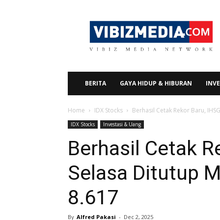
Vibizmedia.com
BERITA
GAYA HIDUP & HIBURAN
INVE
Home
IDX Stocks
Berhasil Cetak Rekor Baru, IHSG
IDX Stocks
Investasi & Uang
Berhasil Cetak R
Selasa Ditutup M
8.617
By
Alfred Pakasi
-
Dec 2, 2025