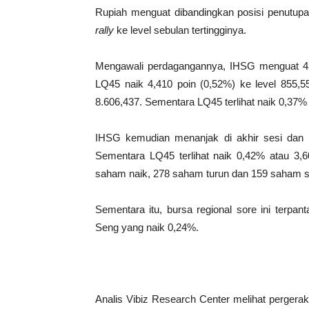
Rupiah menguat dibandingkan posisi penutupa
rally
ke level sebulan tertingginya.
Mengawali perdagangannya, IHSG menguat 45,
LQ45 naik 4,410 poin (0,52%) ke level 855,5
8.606,437. Sementara LQ45 terlihat naik 0,37% 
IHSG kemudian menanjak di akhir sesi dan d
Sementara LQ45 terlihat naik 0,42% atau 3,60
saham naik, 278 saham turun dan 159 saham s
Sementara itu, bursa regional sore ini terpan
Seng yang naik 0,24%.
Analis Vibiz Research Center melihat pergera