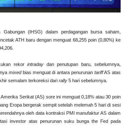
m Gabungan (IHSG) dalam perdagangan bursa saham,
mencetak ATH baru dengan menguat 68,255 poin (0,80%) ke
94,206.
kukan rekor
intraday
dan penutupan baru, sebelumnya,
mnya
mixed
bias menguat di antara penurunan
tariff
AS atas
khir semalam terkoreksi dari
rally
5 hari sebelumnya.
ar Amerika Serikat (AS) sore ini menguat 0,18% atau 30 poin
 uang Eropa bergerak sempit setelah melemah 5 hari di sesi
terendahnya oleh data kontraksi PMI manufaktur AS dalam
tasi investor atas penurunan suku bunga the Fed pada