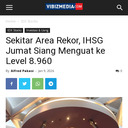
Home
IDX Stocks
IDX Stocks
Investasi & Uang
Sekitar Area Rekor, IHSG
Jumat Siang Menguat ke
Level 8.960
By
Alfred Pakasi
-
Jan 9, 2026
0