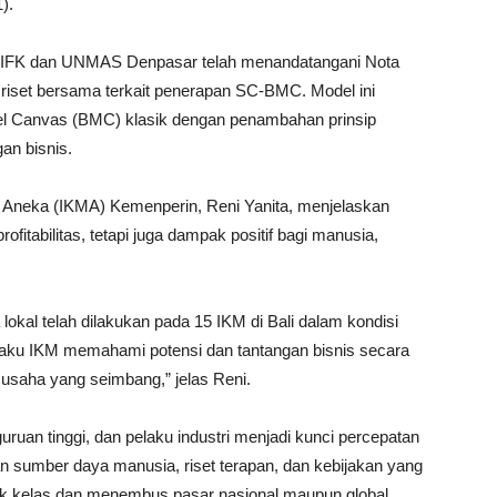
).
BPIFK dan UNMAS Denpasar telah menandatangani Nota
set bersama terkait penerapan SC-BMC. Model ini
 Canvas (BMC) klasik dengan penambahan prinsip
an bisnis.
an Aneka (IKMA) Kemenperin, Reni Yanita, menjelaskan
itabilitas, tetapi juga dampak positif bagi manusia,
okal telah dilakukan pada 15 IKM di Bali dalam kondisi
laku IKM memahami potensi dan tantangan bisnis secara
 usaha yang seimbang,” jelas Reni.
uruan tinggi, dan pelaku industri menjadi kunci percepatan
an sumber daya manusia, riset terapan, dan kebijakan yang
aik kelas dan menembus pasar nasional maupun global.