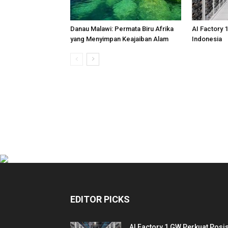
Danau Malawi: Permata Biru Afrika
AI Factory 
yang Menyimpan Keajaiban Alam
Indonesia
EDITOR PICKS
AI Factory 1 GW Perkuat Posis