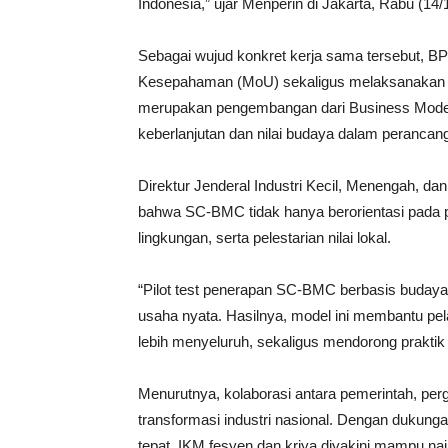
Indonesia,” ujar Menperin di Jakarta, Rabu (14/1
Sebagai wujud konkret kerja sama tersebut, 
Kesepahaman (MoU) sekaligus melaksanakan ri
merupakan pengembangan dari Business Model
keberlanjutan dan nilai budaya dalam perancang
Direktur Jenderal Industri Kecil, Menengah, d
bahwa SC-BMC tidak hanya berorientasi pada prof
lingkungan, serta pelestarian nilai lokal.
“Pilot test penerapan SC-BMC berbasis budaya l
usaha nyata. Hasilnya, model ini membantu pe
lebih menyeluruh, sekaligus mendorong praktik
Menurutnya, kolaborasi antara pemerintah, perg
transformasi industri nasional. Dengan dukung
tepat, IKM fesyen dan kriya diyakini mampu n