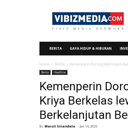
Vibizmedia.com
BERITA
GAYA HIDUP & HIBURAN
INVE
Home
Berita
Kemenperin Dorong IKM Fesyen dan K
Berita
Headline
Kemenperin Doro
Kriya Berkelas l
Berkelanjutan B
By
Maruli Sinambela
-
Jan 14, 2026