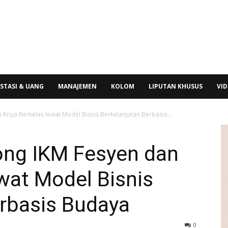
STASI & UANG
MANAJEMEN
KOLOM
LIPUTAN KHUSUS
VI
riya Berkelas lewat Model Bisnis Berkelanjutan Berbasis...
ng IKM Fesyen dan
ewat Model Bisnis
erbasis Budaya
0