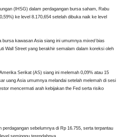
bungan (IHSG) dalam perdagangan bursa saham, Rabu
(0,59%) ke level 8.170,654 setelah dibuka naik ke level
ara bursa kawasan Asia siang ini umumnya
mixed
bias
uti Wall Street yang berakhir semalam dalam koreksi oleh
ar Amerika Serikat (AS) siang ini melemah 0,09% atau 15
pasar uang Asia umumnya melandai setelah melemah di sesi
estor mencermati arah kebijakan the Fed serta risiko
 perdagangan sebelumnya di Rp 16.755, serta terpantau
evel seminggu terendahnya.