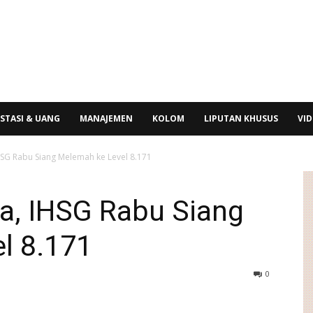
STASI & UANG
MANAJEMEN
KOLOM
LIPUTAN KHUSUS
VI
HSG Rabu Siang Melemah ke Level 8.171
ia, IHSG Rabu Siang
l 8.171
0