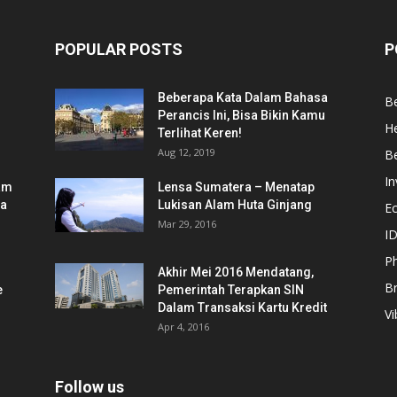
POPULAR POSTS
P
Beberapa Kata Dalam Bahasa
Be
Perancis Ini, Bisa Bikin Kamu
He
Terlihat Keren!
Aug 12, 2019
Be
In
am
Lensa Sumatera – Menatap
ia
Lukisan Alam Huta Ginjang
E
Mar 29, 2016
ID
Ph
Akhir Mei 2016 Mendatang,
B
e
Pemerintah Terapkan SIN
Dalam Transaksi Kartu Kredit
Vi
Apr 4, 2016
Follow us