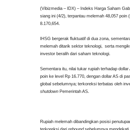
(Vibizmedia – IDX) – Indeks Harga Saham Ga
siang ini (4/2), terpantau melemah 48,057 poin 
8.170,654.
IHSG bergerak fluktuatif di dua zona, sement
melemah ditarik sektor teknologi, serta mengik
investor beralih dari saham teknologi.
Sementara itu, nilai tukar rupiah terhadap doll
poin ke level Rp 16.770, dengan dollar AS di 
global sebelumnya; terkoreksi terbatas oleh inv
shutdown
Pemerintah AS.
Rupiah melemah dibandingkan posisi penutupan
terkoreksi dari
rebound
sebelumnya mendekati l