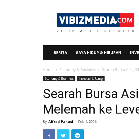
Vibizmedia.com
BERITA
GAYA HIDUP & HIBURAN
INVE
Home
Economy & Business
Searah Bursa Asia, I
Economy & Business
Investasi & Uang
Searah Bursa As
Melemah ke Leve
By
Alfred Pakasi
-
Feb 4, 2026