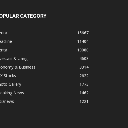
OPULAR CATEGORY
rita
15667
adline
11404
rita
10080
vestasi & Uang
4603
conomy & Business
3314
X Stocks
2622
oto Gallery
1773
reaking News
1462
biznews
1221