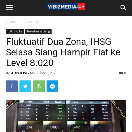
Home
IDX Stocks
IDX Stocks
Investasi & Uang
Fluktuatif Dua Zona, IHSG
Selasa Siang Hampir Flat ke
Level 8.020
By
Alfred Pakasi
-
Mar 3, 2026
0