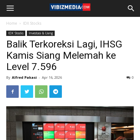
Home
IDX Stocks
IDX Stocks
Investasi & Uang
Balik Terkoreksi Lagi, IHSG
Kamis Siang Melemah ke
Level 7.596
By
Alfred Pakasi
-
Apr 16, 2026
0