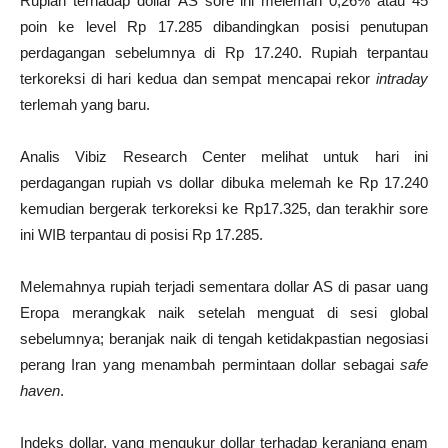
Rupiah terhadap dollar AS sore ini melemah 0,26% atau 45
poin ke level Rp 17.285 dibandingkan posisi penutupan
perdagangan sebelumnya di Rp 17.240. Rupiah terpantau
terkoreksi di hari kedua dan sempat mencapai rekor
intraday
terlemah yang baru.
Analis Vibiz Research Center melihat untuk hari ini
perdagangan rupiah vs dollar dibuka melemah ke Rp 17.240
kemudian bergerak terkoreksi ke Rp17.325, dan terakhir sore
ini WIB terpantau di posisi Rp 17.285.
Melemahnya rupiah terjadi sementara dollar AS di pasar uang
Eropa merangkak naik setelah menguat di sesi global
sebelumnya; beranjak naik di tengah ketidakpastian negosiasi
perang Iran yang menambah permintaan dollar sebagai
safe
haven
.
Indeks dollar, yang mengukur dollar terhadap keranjang enam