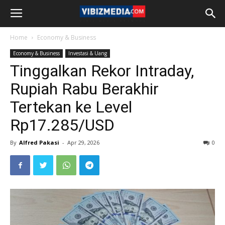
Home
Economy & Business
Economy & Business
Investasi & Uang
Tinggalkan Rekor Intraday,
Rupiah Rabu Berakhir
Tertekan ke Level
Rp17.285/USD
By
Alfred Pakasi
-
Apr 29, 2026
0