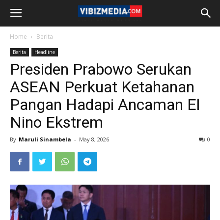
Home
Berita
Berita
Headline
Presiden Prabowo Serukan
ASEAN Perkuat Ketahanan
Pangan Hadapi Ancaman El
Nino Ekstrem
By
Maruli Sinambela
-
May 8, 2026
0