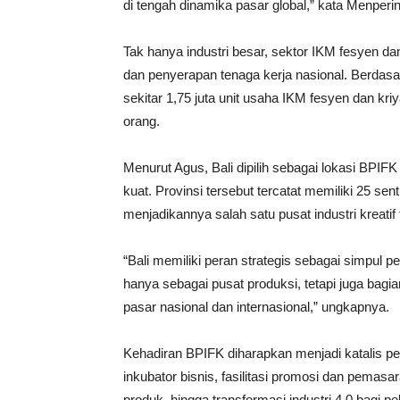
di tengah dinamika pasar global,” kata Menperin
Tak hanya industri besar, sektor IKM fesyen d
dan penyerapan tenaga kerja nasional. Berdasar
sekitar 1,75 juta unit usaha IKM fesyen dan kr
orang.
Menurut Agus, Bali dipilih sebagai lokasi BPIFK
kuat. Provinsi tersebut tercatat memiliki 25 se
menjadikannya salah satu pusat industri kreatif 
“Bali memiliki peran strategis sebagai simpul p
hanya sebagai pusat produksi, tetapi juga bagia
pasar nasional dan internasional,” ungkapnya.
Kehadiran BPIFK diharapkan menjadi katalis pe
inkubator bisnis, fasilitasi promosi dan pemas
produk, hingga transformasi industri 4.0 bagi p