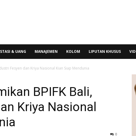
STASI & UANG
MANAJEMEN
KOLOM
LIPUTAN KHUSUS
VI
dustri Fesyen dan Kriya Nasional Kian Siap Mendunia
ikan BPIFK Bali,
dan Kriya Nasional
nia
0