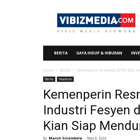
Vibizmedia.com
BERITA
GAYA HIDUP & HIBURAN
INVE
Home
Berita
Kemenperin Resmikan BPIFK Bali, In
Berita
Headline
Kemenperin Resm
Industri Fesyen 
Kian Siap Mendu
By
Maruli Sinambela
-
May 8, 2026