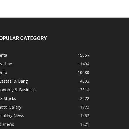
OPULAR CATEGORY
rita
15667
adline
11404
rita
10080
vestasi & Uang
4603
conomy & Business
3314
X Stocks
2622
oto Gallery
1773
reaking News
1462
biznews
1221