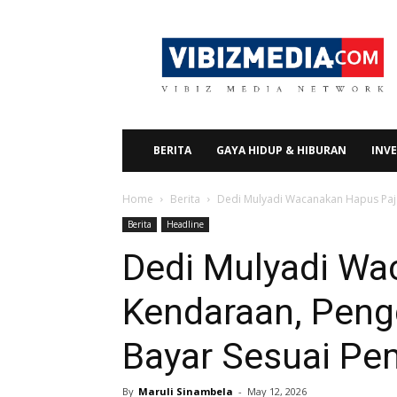
Vibizmedia.com
BERITA
GAYA HIDUP & HIBURAN
INVE
Home
Berita
Dedi Mulyadi Wacanakan Hapus Paja
Berita
Headline
Dedi Mulyadi Wa
Kendaraan, Peng
Bayar Sesuai Pe
By
Maruli Sinambela
-
May 12, 2026