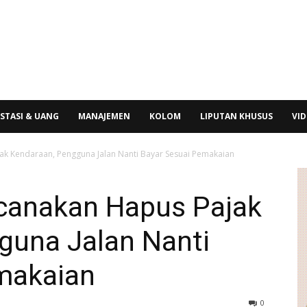
STASI & UANG
MANAJEMEN
KOLOM
LIPUTAN KHUSUS
VI
k Kendaraan, Pengguna Jalan Nanti Bayar Sesuai Pemakaian
canakan Hapus Pajak
guna Jalan Nanti
makaian
0