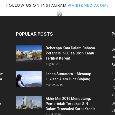
FOLLOW US ON INSTAGRAM
@VIBIZMEDIACOM/
POPULAR POSTS
P
Beberapa Kata Dalam Bahasa
Be
Perancis Ini, Bisa Bikin Kamu
He
Terlihat Keren!
Aug 12, 2019
Be
In
am
Lensa Sumatera – Menatap
ia
Lukisan Alam Huta Ginjang
E
Mar 29, 2016
ID
Ph
Akhir Mei 2016 Mendatang,
B
e
Pemerintah Terapkan SIN
Dalam Transaksi Kartu Kredit
Vi
Apr 4, 2016